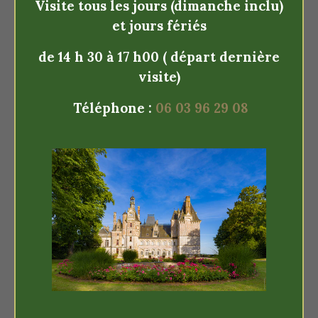
Visite tous les jours (dimanche inclu)
et jours fériés
En savoir plus
En savoi
de 14 h 30 à 17 h00
( départ dernière
Trail Cloysien 2023
visite)
Téléphone :
06 03 96 29 08
Réservez votre
Journées
journée pour la
Européen
14ème édition du
Patrimoin
Trail Cloysien des
3 Rivières