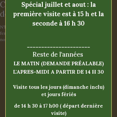
Contactez nous pour
Spécial juillet et aout : la
demander une précision ...
première visite est à 15 h et la
seconde à 16 h 30
N'hésitez pas à venir nous rendre visite, nous nous
ferons un plaisir de vous contez notre monument,
nos jardins, réceptions, votre mariage...
----------------------
Mobile :
06 03 96 29 08
Reste de l'années
LE MATIN (DEMANDE PRÉALABLE)
Fixe :
02 37 98 30 03
L'APRES-MIDI A PARTIR DE 14 H 30
Visite tous les jours (dimanche inclu)
Contact
et jours fériés
de 14 h 30 à 17 h00
( départ dernière
visite)