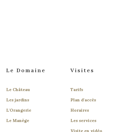
de 14 h 30 à 17 h00
( départ dernière visite)
Téléphone :
06 03 96 29 08
Le Domaine
Visites
Le Château
Tarifs
Les jardins
Plan d'accès
L'Orangerie
Horaires
Le Manège
Les services
Visite en vidéo