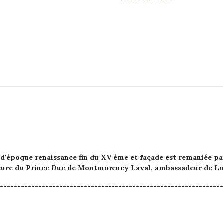
 d'époque renaissance fin du XV ème et façade est remaniée p
meure du Prince Duc de Montmorency Laval, ambassadeur de Lou
----------------------------------------------------------------
eau de Montigny-le-Gannelon © 2022 Création du site par
NS
Mentions légales
-
Politique de confidentialité
-
Plan du site