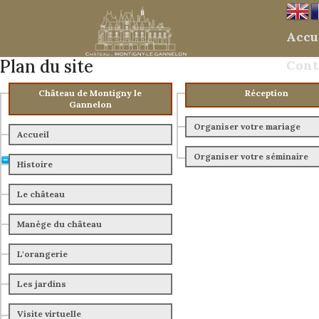
Accu
Plan du site
Cont
Château de Montigny le
Réception
Gannelon
Organiser votre mariage
Accueil
Organiser votre séminaire
Histoire
Le château
Manège du château
L'orangerie
Les jardins
Visite virtuelle