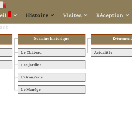
eil
Histoire
Visites
Réception
act
Domaine historique
Evénement
Le Château
Actualités
Les jardins
L'Orangerie
Le Manège